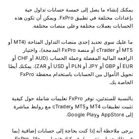
يمكنك إنشاء ما يصل إلى خمسة حسابات تداول حية
بإعدادات مختلفة في تطبيق FxPro. ويمكن أن تكون هذه
الحسابات بعملات مختلفة وعلى منصات مختلفة.
ما عليك سوى تحديد إحدى منصات التداول المتاحة (MT4 أو
MT5 أو cTrader أو منصة FxPro المدمجة)، واختيار
الرافعة المالية المفضلة وعملة الحساب (AUD أو CHF أو
EUR أو GBP أو JPY أو PLN أو USD أو ZAR). يمكنك أيضًا
تحويل الأموال بين الحسابات باستخدام محفظة FxPro
الخاصة بك.
بالنسبة للمبتدئين، توفر FxPro تعليمات شاملة حول كيفية
تثبيت تطبيقات MT4 وMT5 وcTrader مع روابط مباشرة
إلى AppStore وGoogle Play.
يرجى ملاحظة أنه إذا كنت بحاجة إلى حسابات إضافية (بما
في ذلك حساب تجريبي)، فيمكنك فتحها من خلال FxPro