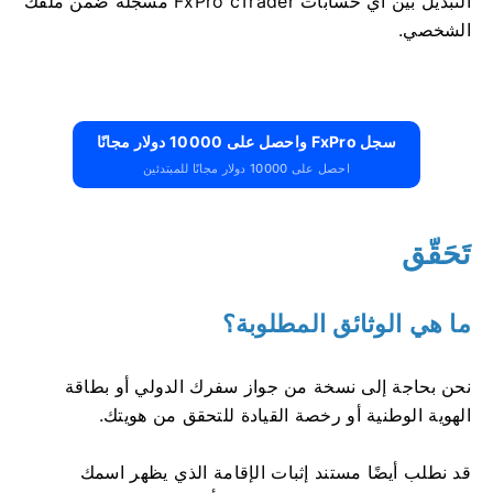
التبديل بين أي حسابات FxPro cTrader مسجلة ضمن ملفك
الشخصي.
سجل FxPro واحصل على 10000 دولار مجانًا
احصل على 10000 دولار مجانًا للمبتدئين
تَحَقّق
ما هي الوثائق المطلوبة؟
نحن بحاجة إلى نسخة من جواز سفرك الدولي أو بطاقة
الهوية الوطنية أو رخصة القيادة للتحقق من هويتك.
قد نطلب أيضًا مستند إثبات الإقامة الذي يظهر اسمك