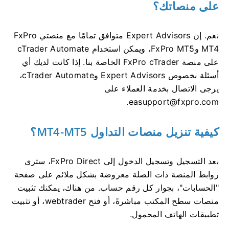
على منصاتك؟
نعم. إن Expert Advisors متوافق تمامًا مع منصتي FxPro
MT4 وFxPro MT5، ويمكن استخدام cTrader Automate
على منصة FxPro cTrader الخاصة بنا. إذا كانت لديك أي
أسئلة بخصوص Expert Advisors وcTrader Automate،
يرجى الاتصال بخدمة العملاء على
.
easupport@fxpro.com
كيفية تنزيل منصات التداول MT4-MT5؟
بعد التسجيل وتسجيل الدخول إلى FxPro Direct، سترى
روابط المنصة ذات الصلة معروضة بشكل ملائم على صفحة
"الحسابات"، بجوار كل رقم حساب. من هناك، يمكنك تثبيت
منصات سطح المكتب مباشرةً، أو فتح webtrader، أو تثبيت
تطبيقات الهاتف المحمول.