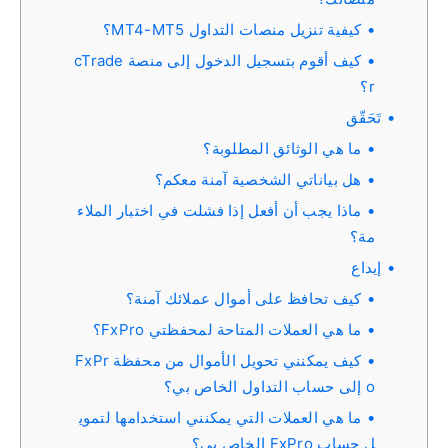
كيفية تنزيل منصات التداول MT4-MT5؟
كيف أقوم بتسجيل الدخول إلى منصة cTrade
r؟
تَحَقّق
ما هي الوثائق المطلوبة؟
هل بياناتي الشخصية آمنة معكم؟
ماذا يجب أن أفعل إذا فشلت في اختبار الملاء
مة؟
إيداع
كيف تحافظ على أموال عملائك آمنة؟
ما هي العملات المتاحة لمحفظتي FxPro؟
كيف يمكنني تحويل الأموال من محفظة FxPr
o إلى حساب التداول الخاص بي؟
ما هي العملات التي يمكنني استخدامها لتموي
ل حساب FxPro الخاص بي؟