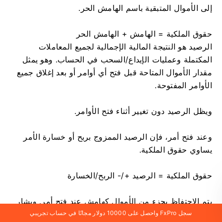
إلى الأموال المتبقية باسم الهامش الحر.
حقوق الملكية = الهامش + الهامش الحر
الرصيد هو النتيجة المالية الإجمالية لجميع المعاملات
المكتملة وعمليات الإيداع/السحب في الحساب. وهو يمثل
مقدار الأموال المتاحة قبل فتح أي أوامر أو بعد إغلاق جميع
الأوامر المفتوحة.
ويظل الرصيد دون تغيير أثناء فتح الأوامر.
وعند فتح أمر، فإن الرصيد الممزوج بربح أو خسارة الأمر
يساوي حقوق الملكية.
حقوق الملكية = الرصيد +/- الربح/الخسارة
يتم الاحتفاظ بجزء من الأموال كهامش عند فتح أمر. ويشار
إلى الأموال المتبقية باسم الهامش الحر.
سجل FxPro واحصل على 10000 دولار مجانًا في حساب تجريبي