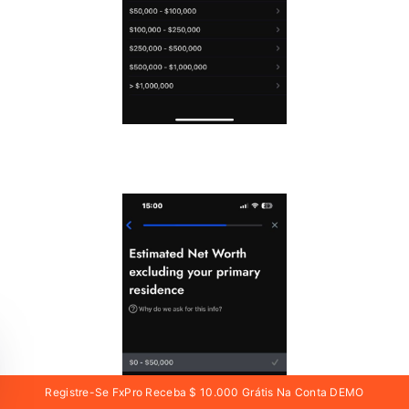
Registre-Se FxPro Receba $ 10.000 Grátis Na Conta DEMO