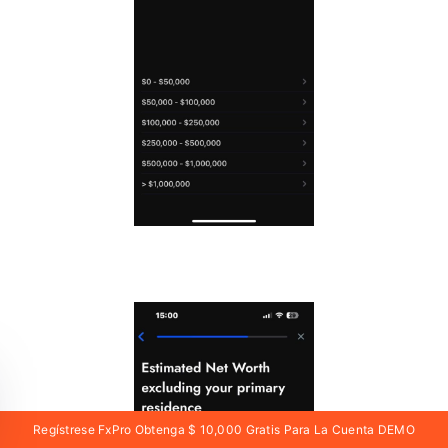
Regístrese FxPro Obtenga $ 10,000 Gratis Para La Cuenta DEMO