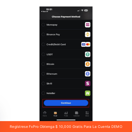
Regístrese FxPro Obtenga $ 10,000 Gratis Para La Cuenta DEMO