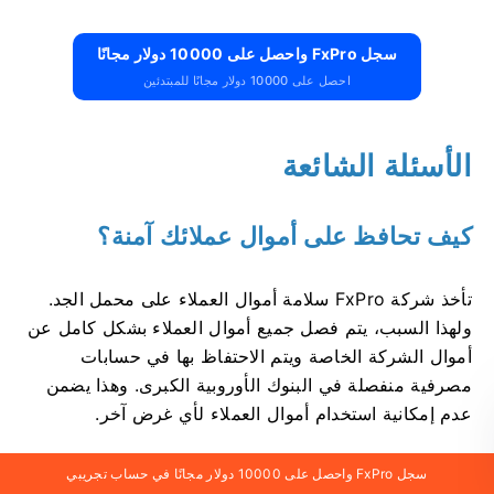
سجل FxPro واحصل على 10000 دولار مجانًا
احصل على 10000 دولار مجانًا للمبتدئين
الأسئلة الشائعة
كيف تحافظ على أموال عملائك آمنة؟
تأخذ شركة FxPro سلامة أموال العملاء على محمل الجد.
ولهذا السبب، يتم فصل جميع أموال العملاء بشكل كامل عن
أموال الشركة الخاصة ويتم الاحتفاظ بها في حسابات
مصرفية منفصلة في البنوك الأوروبية الكبرى. وهذا يضمن
عدم إمكانية استخدام أموال العملاء لأي غرض آخر.
بالإضافة إلى ذلك، تعد شركة FxPro UK Limited عضوًا في
سجل FxPro واحصل على 10000 دولار مجانًا في حساب تجريبي