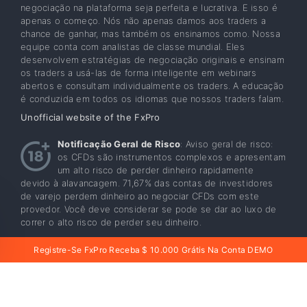
negociação na plataforma seja perfeita e lucrativa. E isso é
apenas o começo. Nós não apenas damos aos traders a
chance de ganhar, mas também os ensinamos como. Nossa
equipe conta com analistas de classe mundial. Eles
desenvolvem estratégias de negociação originais e ensinam
os traders a usá-las de forma inteligente em webinars
abertos e consultam individualmente os traders. A educação
é conduzida em todos os idiomas que nossos traders falam.
Unofficial website of the FxPro
Notificação Geral de Risco
: Aviso geral de risco:
os CFDs são instrumentos complexos e apresentam
um alto risco de perder dinheiro rapidamente
devido à alavancagem. 71,67% das contas de investidores
de varejo perdem dinheiro ao negociar CFDs com este
provedor. Você deve considerar se pode se dar ao luxo de
correr o alto risco de perder seu dinheiro.
FxPro
Sobre FxPro
Programa De Afiliados
Registre-Se FxPro Receba $ 10.000 Grátis Na Conta DEMO
Entrar
Inscrever-Se
Conta
Parceiros
Suporte
Baixar Aplicativo
Conta Aberta