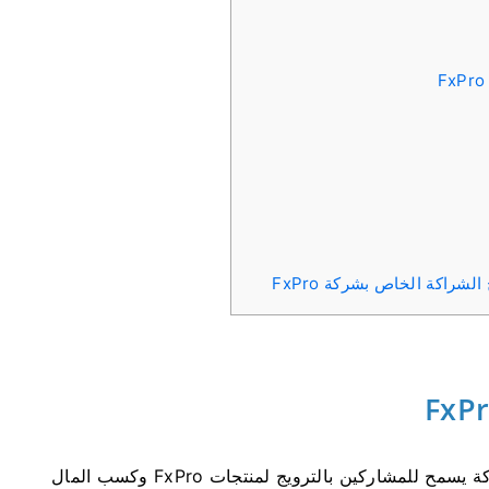
لشراكة الخاص بشركة FxPro
برنامج الشراكة التابع لشركة FxPro - هو برنامج شراكة يسمح للمشاركين بالترويج لمنتجات FxPro وكسب المال