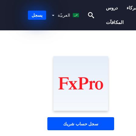
كاء
دروس
العربيّة
العربيّة
يسجل
المكافآت
سجل حساب شريك