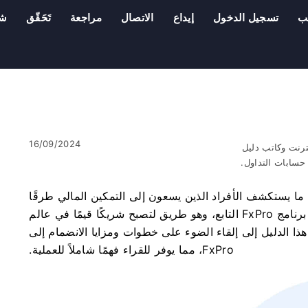
ب
تسجيل الدخول
إيداع
الاتصال
مراجعة
تَحَقّق
شر
16/09/2024
ترنت وكاتب دليل
سابات التداول.
ًا ما يستكشف الأفراد الذين يسعون إلى التمكين المالي طرقًا
متنوعة. إحدى هذه الفرص تكمن في الانضمام إلى برنامج FxPro التابع، وهو طريق لتصبح شريكًا قيمًا في عالم
هذا الدليل إلى إلقاء الضوء على خطوات ومزايا الانضمام إلى
FxPro، مما يوفر للقراء فهمًا شاملاً للعملية.