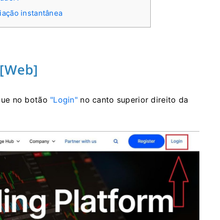
iação instantânea
 [Web]
lique no botão
"Login"
no canto superior direito da