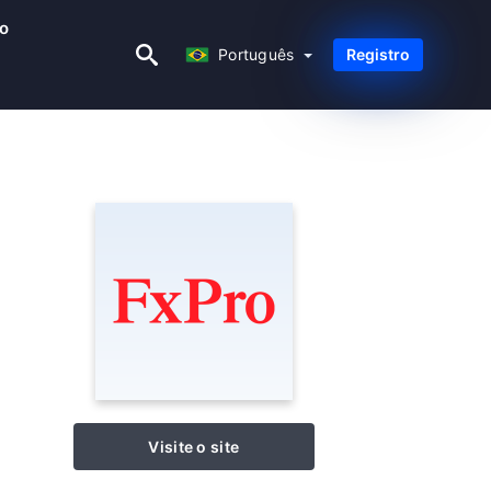
ão
Português
Português
Registro
Visite o site