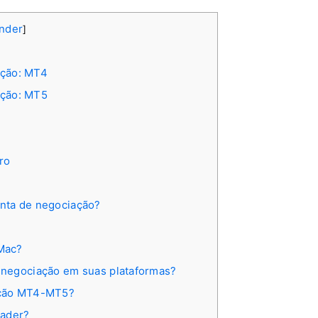
nder
]
ação: MT4
ação: MT5
ro
nta de negociação?
Mac?
 negociação em suas plataformas?
ação MT4-MT5?
rader?