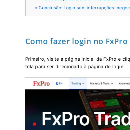
Conclusão: Login sem interrupções, negoc
Como fazer login no FxPro
Primeiro, visite a página inicial da FxPro e c
tela para ser direcionado à página de login.