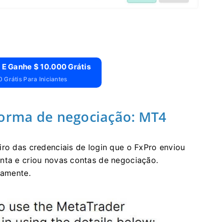
 E Ganhe $ 10.000 Grátis
 Grátis Para Iniciantes
forma de negociação: MT4
iro das credenciais de login que o FxPro enviou
nta e criou novas contas de negociação.
samente.