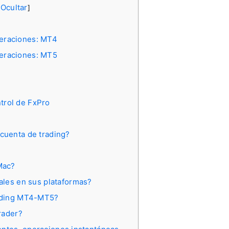
Ocultar
[
]
peraciones: MT4
peraciones: MT5
ntrol de FxPro
cuenta de trading?
Mac?
ales en sus plataformas?
rading MT4-MT5?
rader?