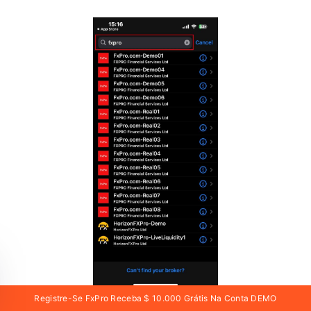
Registre-Se FxPro Receba $ 10.000 Grátis Na Conta DEMO