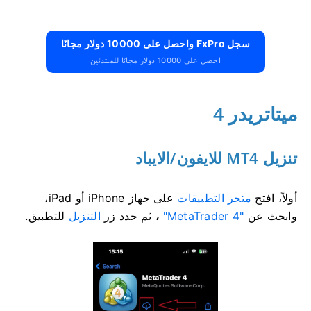
سجل FxPro واحصل على 10000 دولار مجانًا
احصل على 10000 دولار مجانًا للمبتدئين
ميتاتريدر 4
تنزيل MT4 للايفون/الايباد
أولاً، افتح
متجر التطبيقات
على جهاز iPhone أو iPad،
وابحث عن
"MetaTrader 4"
،
ثم حدد زر
التنزيل
للتطبيق.