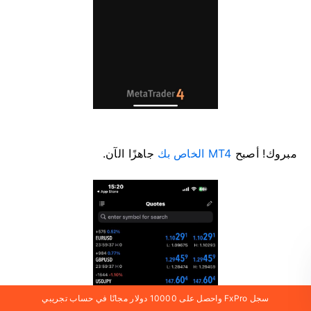
مبروك! أصبح
MT4 الخاص بك
جاهزًا الآن.
سجل FxPro واحصل على 10000 دولار مجانًا في حساب تجريبي