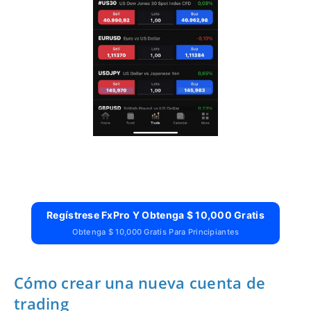
Regístrese FxPro Y Obtenga $ 10,000 Gratis
Obtenga $ 10,000 Gratis Para Principiantes
Cómo crear una nueva cuenta de
trading