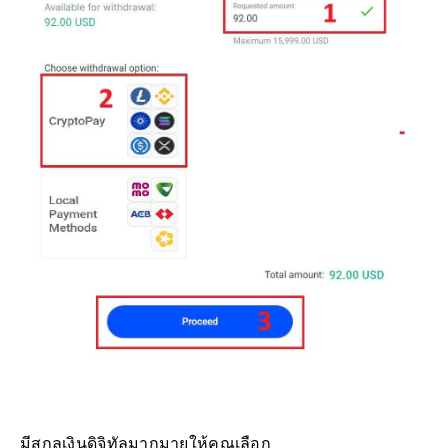
มีสกุลเงินดิจิทัลมากมายให้คุณเลือก