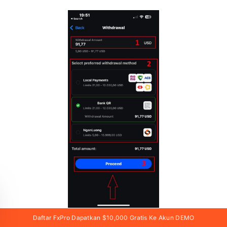
Daftar FxPro Dapatkan $10,000 Gratis Ke Akun DEMO