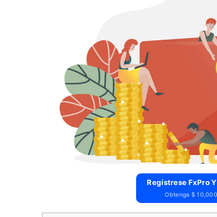
Regístrese FxPro Y
Obtenga $ 10,000 