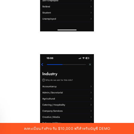
ลงทะเบียน FxPro รับ $10,000 ฟรีสำหรับบัญชี DEMO