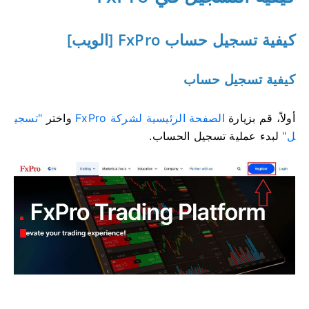
كيفية تسجيل حساب FxPro [الويب]
كيفية تسجيل حساب
أولاً، قم بزيارة
الصفحة الرئيسية لشركة FxPro
واختر
"تسجي
ل"
لبدء عملية تسجيل الحساب.