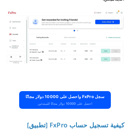
سجل FxPro واحصل على 10000 دولار مجانًا
احصل على 10000 دولار مجانًا للمبتدئين
كيفية تسجيل حساب FxPro [تطبيق]