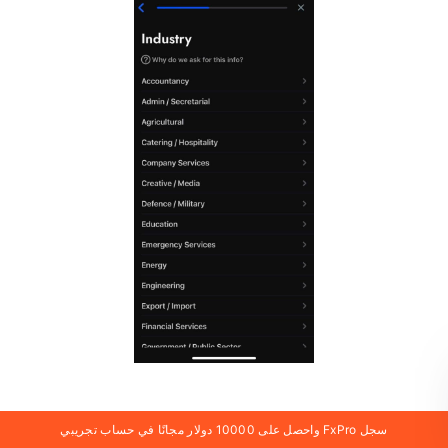
سجل FxPro واحصل على 10000 دولار مجانًا في حساب تجريبي