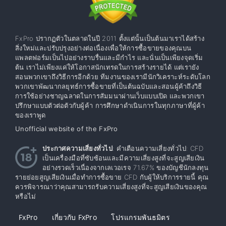
FxPro ปรากฏตัวในตลาดในปี 2011 ตั้งแต่นั้นเป็นต้นมาเราได้สร้าง
สิ่งใหม่และปรับปรุงอย่างต่อเนื่องเพื่อให้การซื้อขายของคุณบน
แพลตฟอร์มเป็นไปอย่างราบรื่นและมีกำไร และนั่นเป็นเพียงจุดเริ่ม
ต้น เราไม่เพียงแค่ให้โอกาสนักเทรดในการสร้างรายได้ แต่เรายัง
สอนพวกเขาถึงวิธีการอีกด้วย ทีมงานของเรามีนักวิเคราะห์ระดับโลก
พวกเขาพัฒนากลยุทธ์การซื้อขายที่เป็นต้นฉบับและสอนผู้ค้าถึงวิธี
การใช้อย่างชาญฉลาดในการสัมมนาผ่านเว็บแบบเปิด และพวกเขา
ปรึกษาแบบตัวต่อตัวกับผู้ค้า การศึกษาดำเนินการในทุกภาษาที่ผู้ค้า
ของเราพูด
Unofficial website of the FxPro
ประกาศความเสี่ยงทั่วไป
: คำเตือนความเสี่ยงทั่วไป: CFD
เป็นเครื่องมือที่ซับซ้อนและมีความเสี่ยงสูงที่จะสูญเสียเงิน
อย่างรวดเร็วเนื่องจากเลเวอเรจ 71.67% ของบัญชีนักลงทุน
รายย่อยสูญเสียเงินเมื่อทำการซื้อขาย CFD กับผู้ให้บริการรายนี้ คุณ
ควรพิจารณาว่าคุณสามารถรับความเสี่ยงสูงที่จะสูญเสียเงินของคุณ
หรือไม่
FxPro
เกี่ยวกับ FxPro
โปรแกรมพันธมิตร