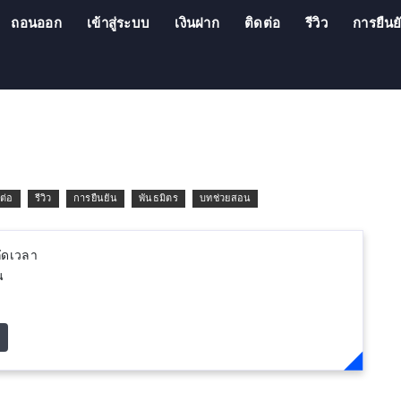
ถอนออก
เข้าสู่ระบบ
เงินฝาก
ติดต่อ
รีวิว
การยืนย
ต่อ
รีวิว
การยืนยัน
พันธมิตร
บทช่วยสอน
กัดเวลา
น