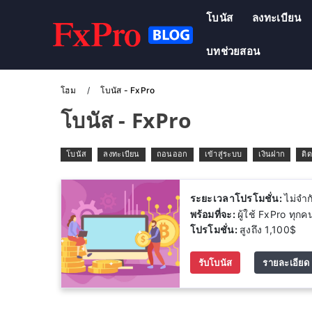
โบนัส
ลงทะเบียน
บทช่วยสอน
โฮม
โบนัส - FxPro
โบนัส - FxPro
โบนัส
ลงทะเบียน
ถอนออก
เข้าสู่ระบบ
เงินฝาก
ติด
ระยะเวลาโปรโมชั่น:
ไม่จำ
พร้อมที่จะ:
ผู้ใช้ FxPro ทุกค
โปรโมชั่น:
สูงถึง 1,100$
รับโบนัส
รายละเอียด