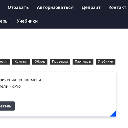
Отозвать
Авторизоваться
Депозит
Контакт
неры
Учебники
озит
Контакт
Обзор
Проверка
Партнеры
Учебники
аничения по времени
тели FxPro
еталь