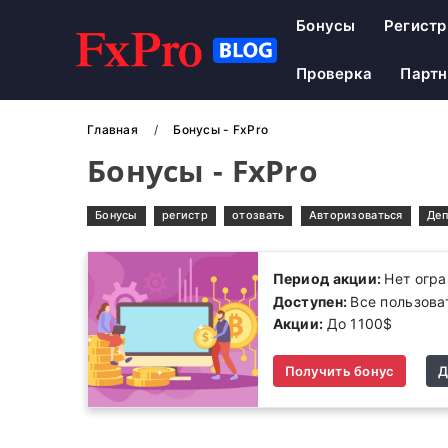
Бонусы
Регистр
Проверка
Парт
Главная
Бонусы - FxPro
Бонусы - FxPro
Бонусы
регистр
отозвать
Авторизоваться
Деп
Период акции:
Нет огр
Доступен:
Все пользова
Акции:
До 1100$
Получить бонус
Д