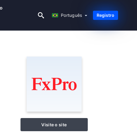
ão
Português
Português
Registro
Visite o site