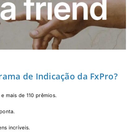
grama de Indicação da FxPro?
e mais de 110 prêmios.
ponta.
s incríveis.