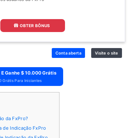
OBTER BÔNUS
Conta aberta
Visite o site
 E Ganhe $ 10.000 Grátis
 Grátis Para Iniciantes
ão da FxPro?
 de Indicação FxPro
e Indicação da FxPro