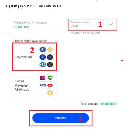
Вы также можете обратиться к некоторым
другим криптовалютам в разделе
«CryptoPay»
.
Нажмите
«Продолжить»
, чтобы перейти к
прокручиваемому меню.