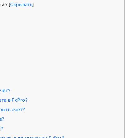
ние
Скрывать
[
]
счет?
ета в FxPro?
крыть счет?
в?
т?