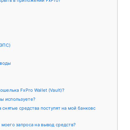
ткрыть в приложении FxPro?
(ЭПС)
еводы
ошелька FxPro Wallet (Vault)?
вы используете?
а снятые средства поступят на мой банковс
 моего запроса на вывод средств?