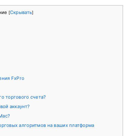
ние
Скрывать
[
]
ения FxPro
го торгового счета?
свой аккаунт?
Mac?
орговых алгоритмов на ваших платформа