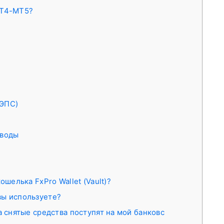
MT4-MT5?
(ЭПС)
еводы
ошелька FxPro Wallet (Vault)?
вы используете?
а снятые средства поступят на мой банковс