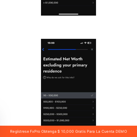
Regístrese FxPro Obtenga $ 10,000 Gratis Para La Cuenta DEMO