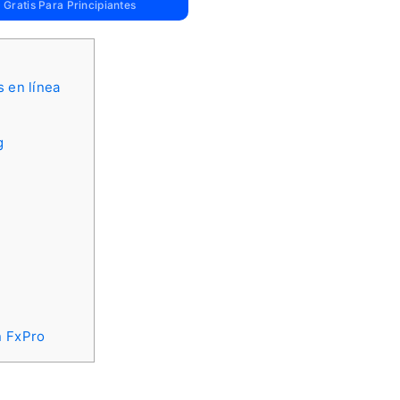
Gratis Para Principiantes
s en línea
g
n FxPro