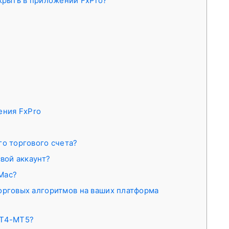
ткрыть в приложении FxPro?
ения FxPro
го торгового счета?
свой аккаунт?
Mac?
орговых алгоритмов на ваших платформа
MT4-MT5?