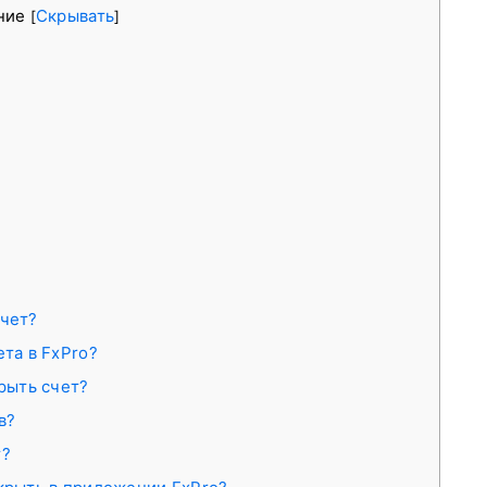
ние
Скрывать
[
]
счет?
ета в FxPro?
крыть счет?
в?
т?