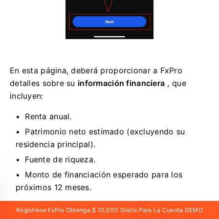
En esta página, deberá proporcionar a FxPro
detalles sobre su
información financiera
, que
incluyen:
Renta anual.
Patrimonio neto estimado (excluyendo su
residencia principal).
Fuente de riqueza.
Monto de financiación esperado para los
próximos 12 meses.
Una vez que haya completado la información, haga
Regístrese FxPro Obtenga $ 10,000 Gratis Para La Cuenta DEMO