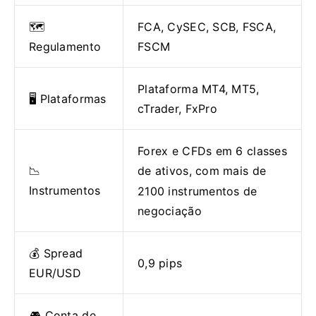
🗺️
FCA, CySEC, SCB, FSCA,
Regulamento
FSCM
Plataforma MT4, MT5,
🖥 Plataformas
cTrader, FxPro
Forex e CFDs em 6 classes
📉
de ativos, com mais de
Instrumentos
2100 instrumentos de
negociação
💰 Spread
0,9 pips
EUR/USD
🎮 Conta de