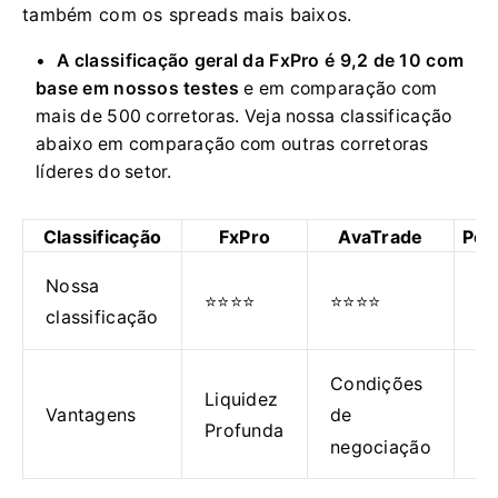
também com os spreads mais baixos.
A classificação geral da FxPro é 9,2 de 10 com
base em nossos testes
e em comparação com
mais de 500 corretoras. Veja nossa classificação
abaixo em comparação com outras corretoras
líderes do setor.
Classificação
FxPro
AvaTrade
Ped
Nossa
⭐⭐⭐⭐
⭐⭐⭐⭐
⭐
classificação
Condições
Pl
Liquidez
Vantagens
de
d
Profunda
negociação
ne