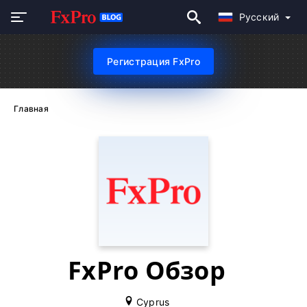
Русский
Регистрация FxPro
Главная
FxPro Обзор
Cyprus