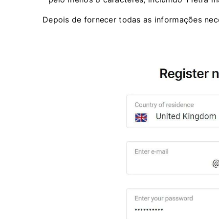
Depois de fornecer todas as informações nec