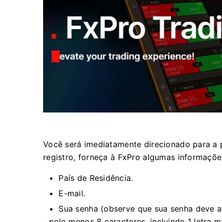
Você será imediatamente direcionado para a p
registro, forneça à FxPro algumas informações
País de Residência.
E-mail.
Sua senha (observe que sua senha deve at
pelo menos 8 caracteres, incluindo 1 letra m