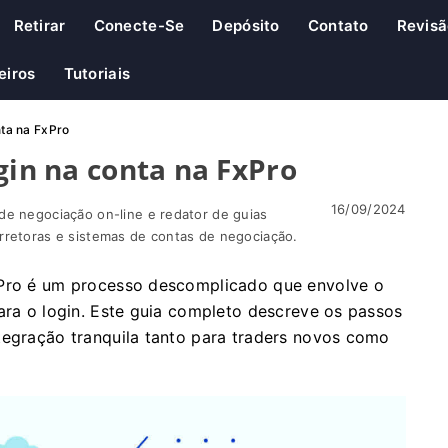
Retirar
Conecte-Se
Depósito
Contato
Revis
eiros
Tutoriais
nta na FxPro
gin na conta na FxPro
16/09/2024
de negociação on-line e redator de guias
rretoras e sistemas de contas de negociação.
xPro é um processo descomplicado que envolve o
para o login. Este guia completo descreve os passos
tegração tranquila tanto para traders novos como