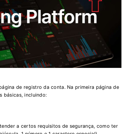
ágina de registro da conta. Na primeira página de
 básicas, incluindo:
ender a certos requisitos de segurança, como ter
aiúscula, 1 número e 1 caractere especial).