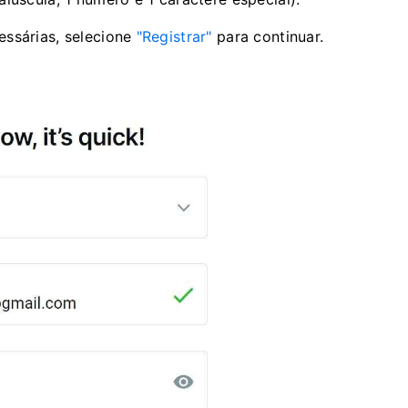
essárias, selecione
"Registrar"
para continuar.