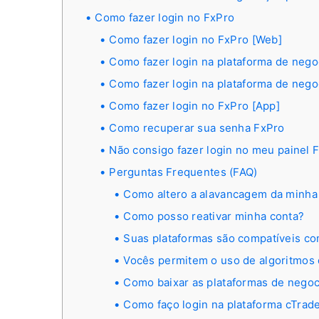
Como fazer login no FxPro
Como fazer login no FxPro [Web]
Como fazer login na plataforma de neg
Como fazer login na plataforma de neg
Como fazer login no FxPro [App]
Como recuperar sua senha FxPro
Não consigo fazer login no meu painel 
Perguntas Frequentes (FAQ)
Como altero a alavancagem da minha
Como posso reativar minha conta?
Suas plataformas são compatíveis c
Vocês permitem o uso de algoritmos
Como baixar as plataformas de neg
Como faço login na plataforma cTrad