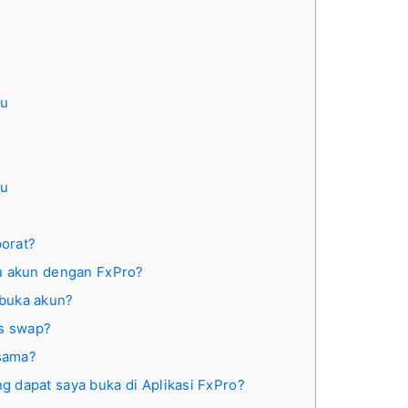
ru
ru
orat?
tu akun dengan FxPro?
buka akun?
s swap?
sama?
 dapat saya buka di Aplikasi FxPro?