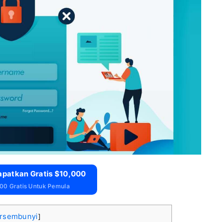
apatkan Gratis $10,000
00 Gratis Untuk Pemula
rsembunyi
]