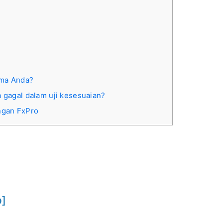
ama Anda?
a gagal dalam uji kesesuaian?
ngan FxPro
]