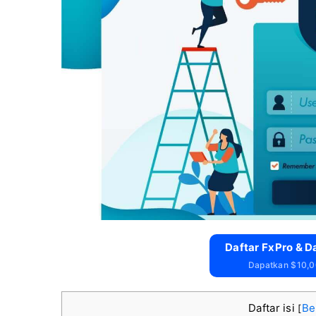
Daftar FxPro & D
Dapatkan $10,0
Daftar isi
Be
[