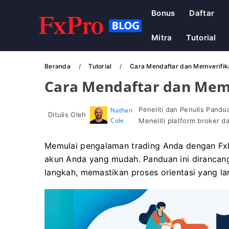
Bonus
Daftar
Mitra
Tutorial
Beranda
Tutorial
Cara Mendaftar dan Memverifika
Cara Mendaftar dan Memv
Peneliti dan Penulis Pand
Nathan
Ditulis Oleh
Cole
Meneliti platform broker 
Memulai pengalaman trading Anda dengan FxPr
akun Anda yang mudah. Panduan ini diranca
langkah, memastikan proses orientasi yang l