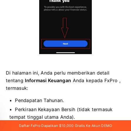
Di halaman ini, Anda perlu memberikan detail
tentang
Informasi Keuangan
Anda kepada FxPro ,
termasuk:
Pendapatan Tahunan.
Perkiraan Kekayaan Bersih (tidak termasuk
tempat tinggal utama Anda).
Sumber Kekayaan.
Daftar FxPro Dapatkan $10,000 Gratis Ke Akun DEMO