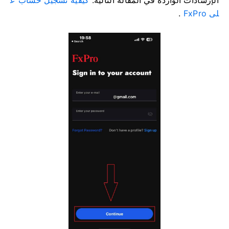
لى FxPro
.