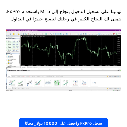
تهانينا على تسجيل الدخول بنجاح إلى MT5 باستخدام FxPro.
نتمنى لك النجاح الكبير في رحلتك لتصبح خبيرًا في التداول!
سجل FxPro واحصل على 10000 دولار مجانًا