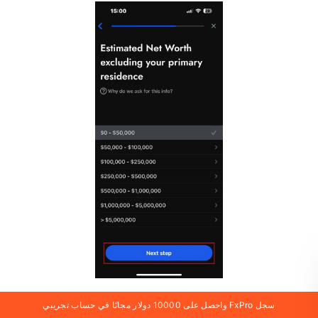
سجل FxPro واحصل على 10000 دولار مجانًا في حساب تجريبي