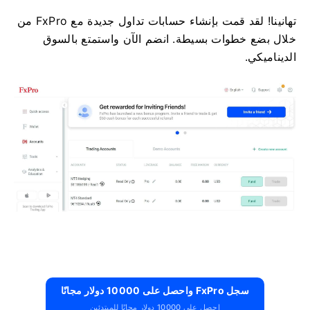
تهانينا! لقد قمت بإنشاء حسابات تداول جديدة مع FxPro من
خلال بضع خطوات بسيطة. انضم الآن واستمتع بالسوق
الديناميكي.
سجل FxPro واحصل على 10000 دولار مجانًا
احصل على 10000 دولار مجانًا للمبتدئين