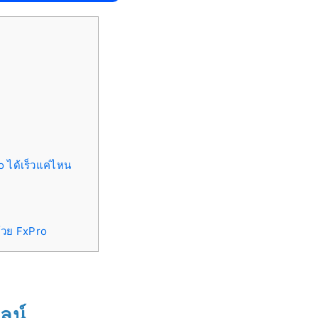
 ได้เร็วแค่ไหน
ด้วย FxPro
ลน์