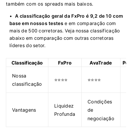
também com os spreads mais baixos.
A classificação geral da FxPro é 9,2 de 10 com
base em nossos testes
e em comparação com
mais de 500 corretoras. Veja nossa classificação
abaixo em comparação com outras corretoras
líderes do setor.
Classificação
FxPro
AvaTrade
Ped
Nossa
⭐⭐⭐⭐
⭐⭐⭐⭐
⭐
classificação
Condições
Pl
Liquidez
Vantagens
de
d
Profunda
negociação
ne