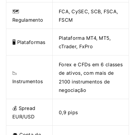
🗺️
FCA, CySEC, SCB, FSCA,
Regulamento
FSCM
Plataforma MT4, MT5,
🖥 Plataformas
cTrader, FxPro
Forex e CFDs em 6 classes
📉
de ativos, com mais de
Instrumentos
2100 instrumentos de
negociação
💰 Spread
0,9 pips
EUR/USD
🎮 Conta de