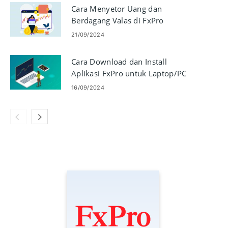
Cara Menyetor Uang dan
Berdagang Valas di FxPro
21/09/2024
Cara Download dan Install
Aplikasi FxPro untuk Laptop/PC
(Windows, macOS)
16/09/2024