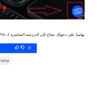
تهانينا على دخولك بنجاح إلى الدردشة المباشرة لـ FxPro!