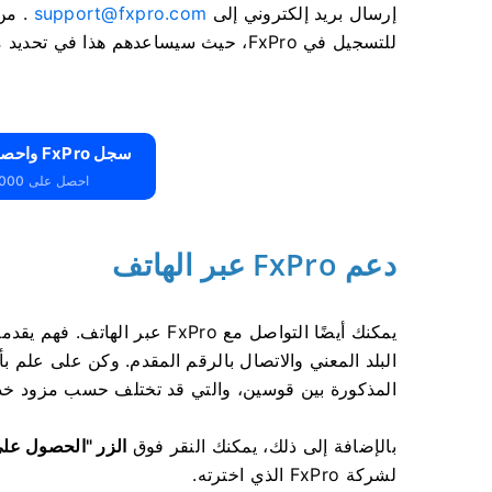
إرسال بريد إلكتروني إلى
support@fxpro.com
. من 
للتسجيل في FxPro، حيث سيساعدهم هذا في تحديد موقع حساب التداول الخاص بك بسهولة أكبر.
سجل FxPro واحصل على 10000 دولار مجانًا
احصل على 10000 دولار مجانًا للمبتدئين
دعم FxPro عبر الهاتف
يمكنك أيضًا التواصل مع FxPro ع
البلد المعني والاتصال بالرقم المقدم. وكن على علم ب
المذكورة بين قوسين، والتي قد تختلف حسب مزود خد
بالإضافة إلى ذلك، يمكنك النقر فوق
الزر "الحصول على
لشركة FxPro الذي اخترته.