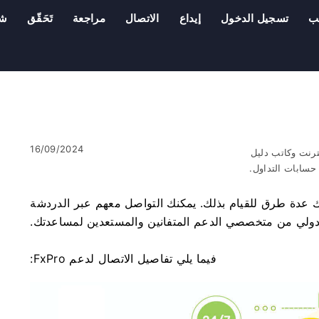
ب
تسجيل الدخول
إيداع
الاتصال
مراجعة
تَحَقّق
شر
16/09/2024
ترنت وكاتب دليل
سابات التداول.
حاجة إلى الاتصال بدعم FxPro، فهناك عدة طرق للقيام بذلك. يمكنك التواصل معهم عبر الدردشة
يق دولي من متخصصي الدعم المتفانين والمستعدين لمساعدتك.
فيما يلي تفاصيل الاتصال لدعم FxPro: