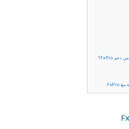
م FxPro؟
FxPro