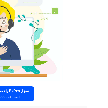
سجل FxPro واحصل على 10000 دولار مجانًا
احصل على 10000 دولار مجانًا للمبتدئين